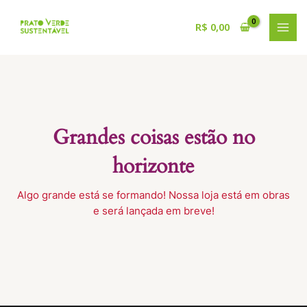
Ir
para
R$
0,00
MAI
o
conteúdo
MEN
Grandes coisas estão no
horizonte
Algo grande está se formando! Nossa loja está em obras
e será lançada em breve!