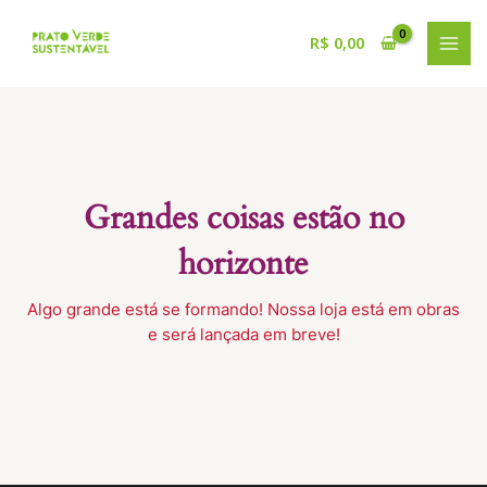
Ir
para
R$
0,00
MAI
o
conteúdo
MEN
Grandes coisas estão no
horizonte
Algo grande está se formando! Nossa loja está em obras
e será lançada em breve!