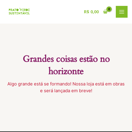
Ir
para
R$
0,00
MAI
o
conteúdo
MEN
Grandes coisas estão no
horizonte
Algo grande está se formando! Nossa loja está em obras
e será lançada em breve!