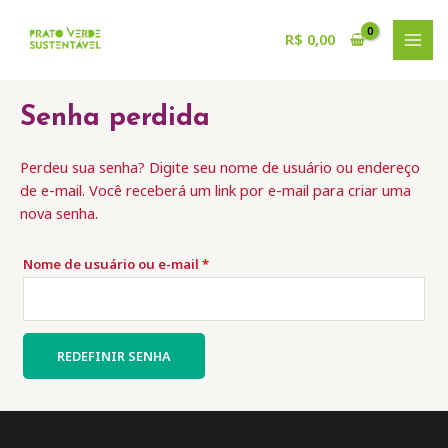
Ir
para
R$
0,00
MAI
o
conteúdo
MEN
Senha perdida
Perdeu sua senha? Digite seu nome de usuário ou endereço
de e-mail. Você receberá um link por e-mail para criar uma
nova senha.
Obrigatório
Nome de usuário ou e-mail
*
REDEFINIR SENHA